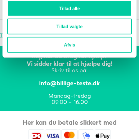
Tillad alle
Tillad valgte
Trustpilot
Afvis
Hej, har du brug for hjælp?
Vi sidder klar til at hjælpe dig!
Skriv til os på:
info@billige-teste.dk
Mandag-fredag
09.00 – 16.00
Her kan du betale sikkert med