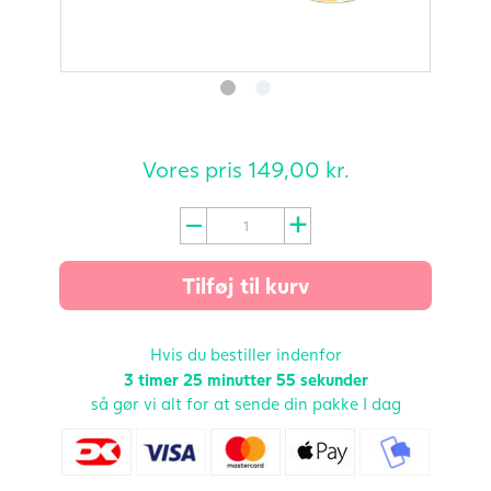
Vores pris
149,00
kr.
Bio-
Folin
(180
Tilføj til kurv
tabl.)
-
Kosttilskud
Hvis du bestiller indenfor
til
3 timer
25 minutter
54 sekunder
gravide
så gør vi alt for at sende din pakke I dag
antal