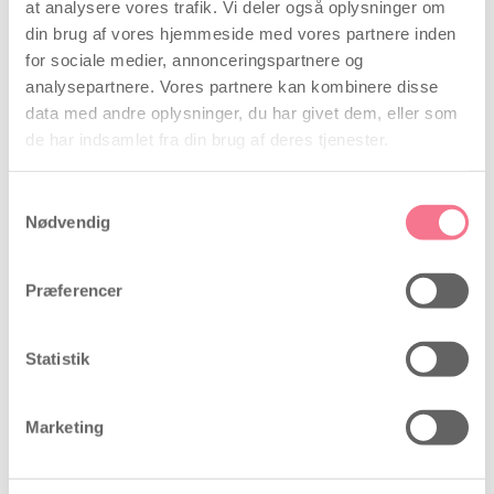
at analysere vores trafik. Vi deler også oplysninger om
Klassificeret som
din brug af vores hjemmeside med vores partnere inden
for sociale medier, annonceringspartnere og
Produktet er et kosttilskud.
analysepartnere. Vores partnere kan kombinere disse
data med andre oplysninger, du har givet dem, eller som
NB!
de har indsamlet fra din brug af deres tjenester.
Denne pakning kan komme ind igennem
brevsprækken, så du slipper for at rende på posthuset
efter din folsyre.
Samtykkevalg
Nødvendig
Pligttekst:
Præferencer
Bør kun efter aftale med læge eller sundhedsplejerske
anvendes af børn under 1 år.
Kosttilskud bør ikke erstatte en varieret kost og en
Statistik
sund livsstil.
Produktnr. 7150
Marketing
Se også alle vores andre
kosttilskud
.