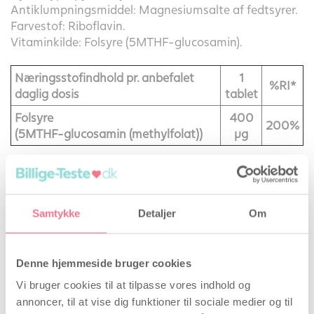
Antiklumpningsmiddel: Magnesiumsalte af fedtsyrer.
Farvestof: Riboflavin.
Vitaminkilde: Folsyre (5MTHF-glucosamin).
Næringsstofindhold pr. anbefalet
1
%RI*
daglig dosis
tablet
Folsyre
400
200%
(5MTHF-glucosamin (methylfolat))
μg
*RI=Referenceindtag.
Opbevaring
Samtykke
Detaljer
Om
Opbevares utilgængeligt for børn.
Indhold
Denne hjemmeside bruger cookies
Vi bruger cookies til at tilpasse vores indhold og
180 tabletter = 49 g
annoncer, til at vise dig funktioner til sociale medier og til