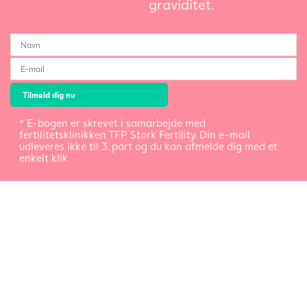
graviditet.
* E-bogen er skrevet i samarbejde med
fertilitetsklinikken TFP Stork Fertility. Din e-mail
udleveres ikke til 3. part og du kan afmelde dig med et
enkelt klik