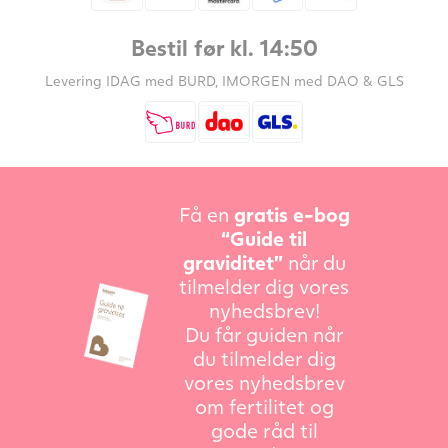
Bestil før kl. 14:50
Levering IDAG med BURD, IMORGEN med DAO & GLS
Få en
gratis e-bog
“Guide til
graviditet”
når du
tilmelder dig vores
nyhedsbrev!
Du får guiden når
du tilmelder dig
vores nyhedsbrev
om fertilitet og
gode råd til