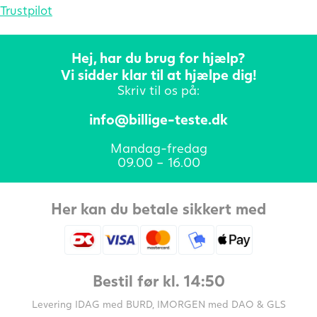
Trustpilot
Hej, har du brug for hjælp?
Vi sidder klar til at hjælpe dig!
Skriv til os på:
info@billige-teste.dk
Mandag-fredag
09.00 – 16.00
Her kan du betale sikkert med
Bestil før kl. 14:50
Levering IDAG med BURD, IMORGEN med DAO & GLS