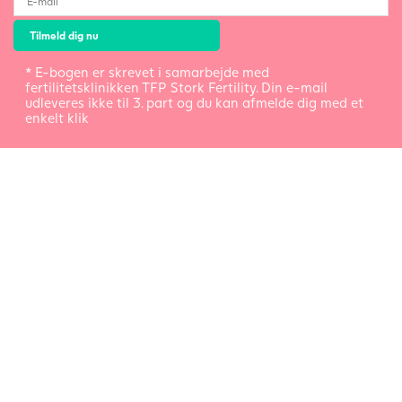
* E-bogen er skrevet i samarbejde med
fertilitetsklinikken TFP Stork Fertility. Din e-mail
udleveres ikke til 3. part og du kan afmelde dig med et
enkelt klik