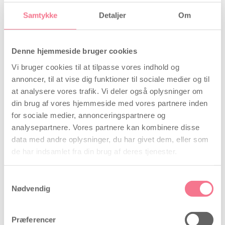
Vores pris
19,00
kr.
Samtykke
Detaljer
Om
Denne hjemmeside bruger cookies
Læs mere og bestil
Vi bruger cookies til at tilpasse vores indhold og
annoncer, til at vise dig funktioner til sociale medier og til
at analysere vores trafik. Vi deler også oplysninger om
din brug af vores hjemmeside med vores partnere inden
Klick Natural Glide fra RFSU -
for sociale medier, annonceringspartnere og
vandbaseret glidecreme
analysepartnere. Vores partnere kan kombinere disse
data med andre oplysninger, du har givet dem, eller som
Se alle anmeldelser (1)
de har indsamlet fra din brug af deres tjenester.
Samtykkevalg
Nødvendig
Præferencer