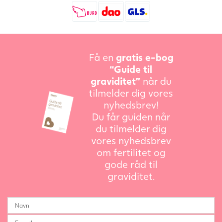
Få en
gratis e-bog
“Guide til
graviditet”
når du
tilmelder dig vores
nyhedsbrev!
Du får guiden når
du tilmelder dig
vores nyhedsbrev
om fertilitet og
gode råd til
graviditet.