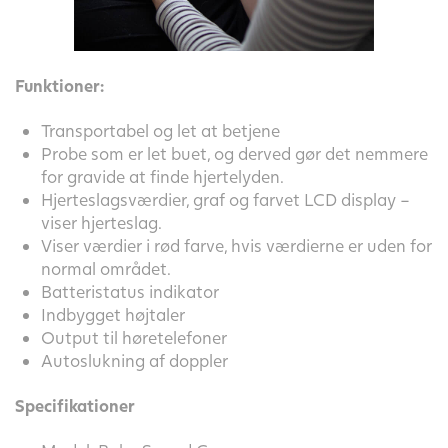
Funktioner:
Transportabel og let at betjene
Probe som er let buet, og derved gør det nemmere
for gravide at finde hjertelyden.
Hjerteslagsværdier, graf og farvet LCD display –
viser hjerteslag.
Viser værdier i rød farve, hvis værdierne er uden for
normal området.
Batteristatus indikator
Indbygget højtaler
Output til høretelefoner
Autoslukning af doppler
Specifikationer