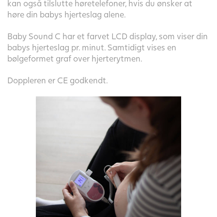
kan også tilslutte høretelefoner, hvis du ønsker at
høre din babys hjerteslag alene.
Baby Sound C har et farvet LCD display, som viser din
babys hjerteslag pr. minut. Samtidigt vises en
bølgeformet graf over hjerterytmen.
Doppleren er CE godkendt.