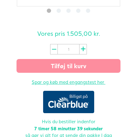
Vores pris
1.505,00
kr.
Clearblue
Advanced
Fertilitetsmonitor
Tilføj til kurv
antal
Spar og køb med engangstest her
Hvis du bestiller indenfor
7 timer
58 minutter
38 sekunder
så gør vi alt for at sende din pakke I dag