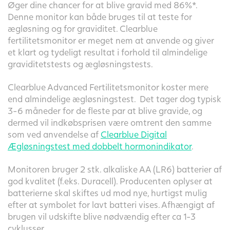
Øger dine chancer for at blive gravid med 86%*.
Denne monitor kan både bruges til at teste for
ægløsning og for graviditet. Clearblue
fertilitetsmonitor er meget nem at anvende og giver
et klart og tydeligt resultat i forhold til almindelige
graviditetstests og ægløsningstests.
Clearblue Advanced Fertilitetsmonitor koster mere
end almindelige ægløsningstest. Det tager dog typisk
3-6 måneder for de fleste par at blive gravide, og
dermed vil indkøbsprisen være omtrent den samme
som ved anvendelse af
Clearblue Digital
Ægløsningstest med dobbelt hormonindikator
.
Monitoren bruger 2 stk. alkaliske AA (LR6) batterier af
god kvalitet (f.eks. Duracell). Producenten oplyser at
batterierne skal skiftes ud mod nye, hurtigst mulig
efter at symbolet for lavt batteri vises. Afhængigt af
brugen vil udskifte blive nødvændig efter ca 1-3
cyklusser.