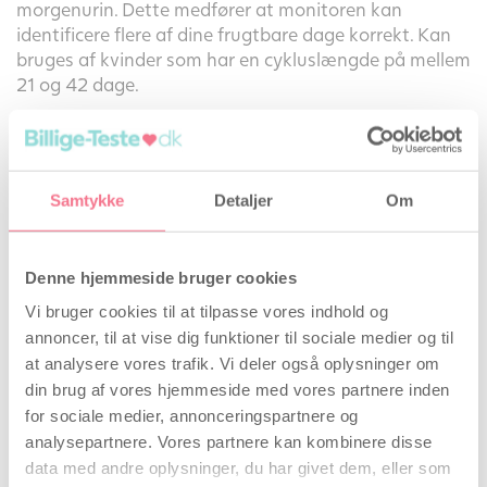
morgenurin. Dette medfører at monitoren kan
identificere flere af dine frugtbare dage korrekt. Kan
bruges af kvinder som har en cykluslængde på mellem
21 og 42 dage.
Det er ikke unormalt at det tager tid for at blive
gravid. Ca. 1 af 10 par oplever at de har store
problemer med at blive gravide. Årsagene kan være
Samtykke
Detaljer
Om
mange, men nogen gange kan det være at kvindens
frugtbare dage ikke udnyttes optimalt. Med Clearblue
fertilitetsmonitor findes der et avanceret
Denne hjemmeside bruger cookies
hjælpemidddel for at finde disse dagene bedst muligt,
og dermed øge sine muligheder for at blive gravid.
Vi bruger cookies til at tilpasse vores indhold og
annoncer, til at vise dig funktioner til sociale medier og til
Clearblue fertilitetsmonitor viser i displayet den dag
at analysere vores trafik. Vi deler også oplysninger om
du er kommet til i din cyklus, og din fertilitetsstatus i
din brug af vores hjemmeside med vores partnere inden
de næste 24 timer. Som længst kan information fra 6
for sociale medier, annonceringspartnere og
cyklusser spares, noget som kan hjælpe dig at forstå
analysepartnere. Vores partnere kan kombinere disse
hvordan din krop fungerer. Resultatet vises digital, og
data med andre oplysninger, du har givet dem, eller som
du er fri for at fortolke noget.