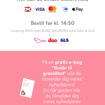
Bestil før kl. 14:50
Levering IDAG med BURD, IMORGEN med DAO & GLS
Få en
gratis e-bog
“Guide til
graviditet”
når du
tilmelder dig vores
nyhedsbrev!
Du får guiden når
du tilmelder dig
vores nyhedsbrev