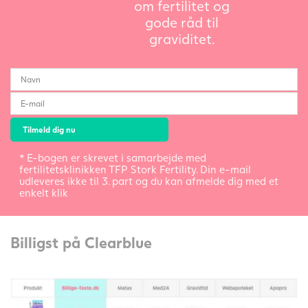
om fertilitet og
gode råd til
graviditet.
* E-bogen er skrevet i samarbejde med
fertilitetsklinikken TFP Stork Fertility. Din e-mail
udleveres ikke til 3. part og du kan afmelde dig med et
enkelt klik
Billigst på Clearblue