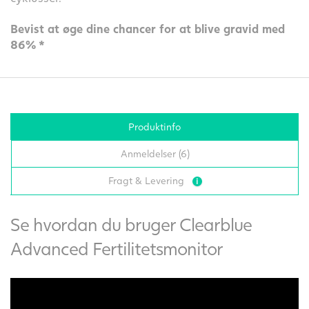
Bevist at øge dine chancer for at blive gravid med
86% *
Produktinfo
Anmeldelser (6)
Fragt & Levering
Se hvordan du bruger Clearblue
Advanced Fertilitetsmonitor