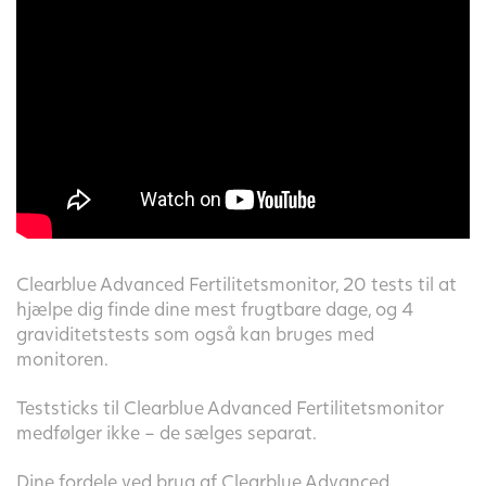
Clearblue Advanced Fertilitetsmonitor, 20 tests til at
hjælpe dig finde dine mest frugtbare dage, og 4
graviditetstests som også kan bruges med
monitoren.
Teststicks til Clearblue Advanced Fertilitetsmonitor
medfølger ikke – de sælges separat.
Dine fordele ved brug af Clearblue Advanced