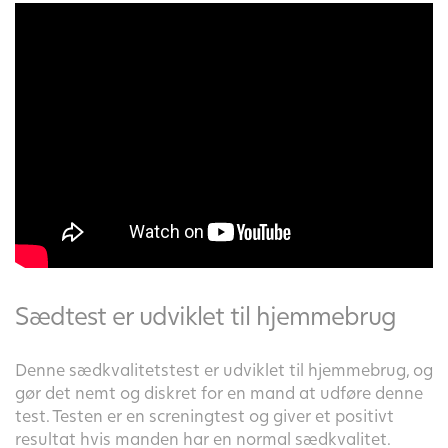
Sædtest er udviklet til hjemmebrug
Denne sædkvalitetstest er udviklet til hjemmebrug, og
gør det nemt og diskret for en mand at udføre denne
test. Testen er en screningtest og giver et positivt
resultat hvis manden har en normal sædkvalitet.