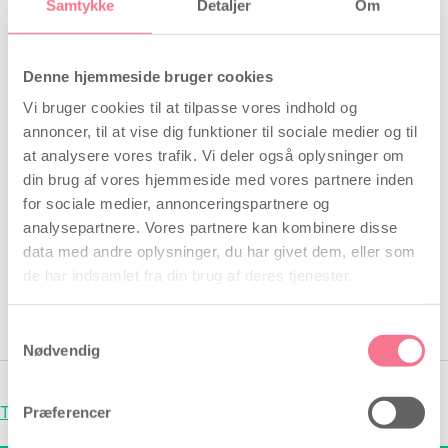
Samtykke
Detaljer
Om
Swimcount Sædkvalitetstest, som også giver en
vurdering af hvor gode mandens sædceller er med ca.
95% sikkerhed.
Denne hjemmeside bruger cookies
Vi bruger cookies til at tilpasse vores indhold og
Swimcount Sædkvalitetstest kan købes her
annoncer, til at vise dig funktioner til sociale medier og til
at analysere vores trafik. Vi deler også oplysninger om
Eller find hele vores udvalg af sædtests her
din brug af vores hjemmeside med vores partnere inden
for sociale medier, annonceringspartnere og
Brugsanvisning
analysepartnere. Vores partnere kan kombinere disse
data med andre oplysninger, du har givet dem, eller som
Babyplan sædkvalitetstest
de har indsamlet fra din brug af deres tjenester.
Samtykkevalg
Nødvendig
Trustpilot
Præferencer