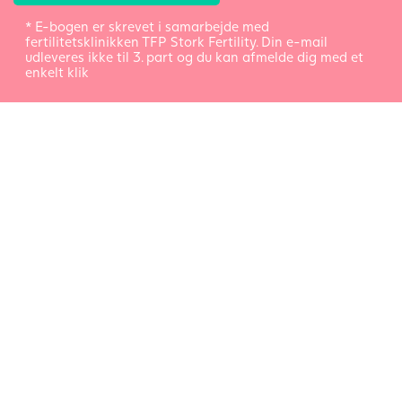
* E-bogen er skrevet i samarbejde med
fertilitetsklinikken TFP Stork Fertility. Din e-mail
udleveres ikke til 3. part og du kan afmelde dig med et
enkelt klik