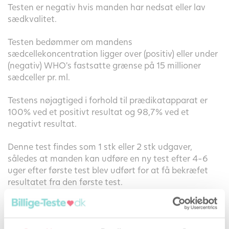
Testen er negativ hvis manden har nedsat eller lav
sædkvalitet.
Testen bedømmer om mandens
sædcellekoncentration ligger over (positiv) eller under
(negativ) WHO’s fastsatte grænse på 15 millioner
sædceller pr. ml.
Testens nøjagtiged i forhold til prædikatapparat er
100% ved et positivt resultat og 98,7% ved et
negativt resultat.
Denne test findes som 1 stk eller 2 stk udgaver,
således at manden kan udføre en ny test efter 4-6
uger efter første test blev udført for at få bekræfet
resultatet fra den første test.
Bemærk at denne test giver en indikation af
mængden af sædceller. Ønskes en vurdering af
sædcellernes evne til at svømme anbefaler vi