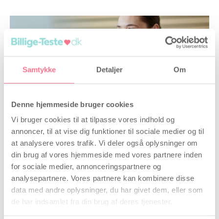
Samtykke
Detaljer
Om
KISS kost – kan mad øge dine chancer for
graviditet?
Denne hjemmeside bruger cookies
Forfatter
Ida Madsen
, 3 juli 2019
Vi bruger cookies til at tilpasse vores indhold og
Når det kniber med at blive gravid, kan det være
annoncer, til at vise dig funktioner til sociale medier og til
lidt af et detektivarbejde at finde ud af, hvad
årsagen er. Her bør hormonelle forstyrrelser dog
at analysere vores trafik. Vi deler også oplysninger om
være blandt de hovedmistænkte. 5-10 % af fertile
din brug af vores hjemmeside med vores partnere inden
danske kvinder har nemlig en hormonel
for sociale medier, annonceringspartnere og
forstyrrelse ved navn PCOS. Læs mere her
analysepartnere. Vores partnere kan kombinere disse
Læs mere
data med andre oplysninger, du har givet dem, eller som
de har indsamlet fra din brug af deres tjenester.