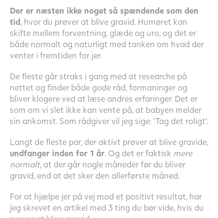
Der er næsten ikke noget så spændende som den
tid
, hvor du prøver at blive gravid. Humøret kan
skifte mellem forventning, glæde og uro, og det er
både normalt og naturligt med tanken om hvad der
venter i fremtiden for jer.
De fleste går straks i gang med at researche på
nettet og finder både gode råd, formaninger og
bliver klogere ved at læse andres erfaringer. Det er
som om vi slet ikke kan vente på, at babyen melder
sin ankomst. Som rådgiver vil jeg sige: ’Tag det roligt’.
Langt de fleste par, der aktivt prøver at blive gravide,
undfanger inden for 1 år
. Og det er faktisk
mere
normalt
, at der går nogle måneder før du bliver
gravid, end at det sker den allerførste måned.
For at hjælpe jer på vej mod et positivt resultat, har
jeg skrevet en artikel med 3 ting du bør vide, hvis du