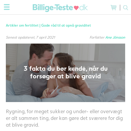
Artikler om fertilitet |
Gode råd til at opnå graviditet
Senest opdateret, 7 april 2021
Forfatter
Ane Jönsson
3 fakta du bør kende, når du
forsøger at blive gravid
Rygning, for meget sukker og under- eller overvægt
er alt sammen ting, der kan gøre det sværere for dig
at blive gravid.