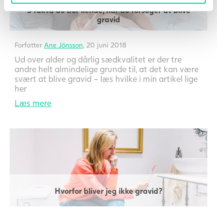
3 fakta du bør kende, når du forsøger at blive
gravid
Forfatter
Ane Jönsson
, 20 juni 2018
Ud over alder og dårlig sædkvalitet er der tre
andre helt almindelige grunde til, at det kan være
svært at blive gravid – læs hvilke i min artikel lige
her
Læs mere
Hvorfor bliver jeg ikke gravid?