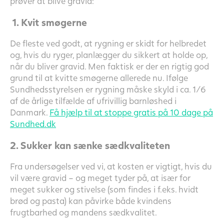
prøver at blive gravid:
1. Kvit smøgerne
De fleste ved godt, at rygning er skidt for helbredet
og, hvis du ryger, planlægger du sikkert at holde op,
når du bliver gravid. Men faktisk er der en rigtig god
grund til at kvitte smøgerne allerede nu. Ifølge
Sundhedsstyrelsen er rygning måske skyld i ca. 1/6
af de årlige tilfælde af ufrivillig barnløshed i
Danmark.
Få hjælp til at stoppe gratis på 10 dage på
Sundhed.dk
2. Sukker kan sænke sædkvaliteten
Fra undersøgelser ved vi, at kosten er vigtigt, hvis du
vil være gravid – og meget tyder på, at især for
meget sukker og stivelse (som findes i f.eks. hvidt
brød og pasta) kan påvirke både kvindens
frugtbarhed og mandens sædkvalitet.