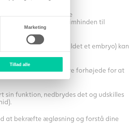
 de vigtigste kvindelige
 forberede livmoderslimhinden til
Marketing
 nybefrugtet æg (også kaldet et embryo) kan
Tillad alle
teronniveauerne skal være forhøjede for at
 sin funktion, nedbrydes det og udskilles
id).
d at bekræfte ægløsning og forstå dine