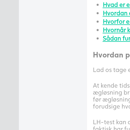
Hvad er 
Hvordan a
Hvorfor e
Hvornår 
Sådan fun
Hvordan pa
Lad os tage e
At kende tids
ægløsning br
før ægløsning
forudsige hvo
LH-test kan d
faktisk har f