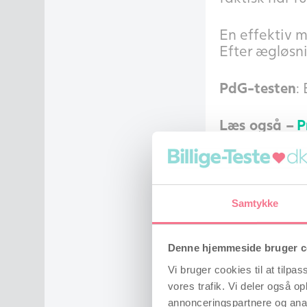
En effektiv 
Efter ægløsni
PdG-testen
:
Læs også –
P
Hvad er e
PdG-teststri
Samtykke
markør for p
forberede li
Denne hjemmeside bruger c
PdG-tests gø
Vi bruger cookies til at tilpas
ikke kun at 
vores trafik. Vi deler også 
vigtige peri
annonceringspartnere og anal