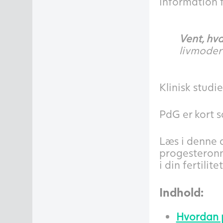
information f
Vent, hv
livmoder 
Klinisk studi
PdG er kort s
Læs i denne 
progesteronn
i din fertilite
Indhold:
Hvordan p