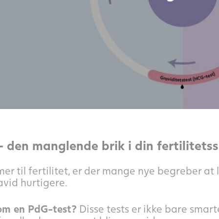
 den manglende brik i din fertilitets
r til fertilitet, er der mange nye begreber at 
ravid hurtigere.
om en PdG-test?
Disse tests er ikke bare smart