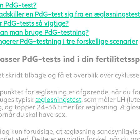
en PdG-test?
dskiller en PdG-test sig fra en ægløsningstes
r PdG-tests så vigtige?
kan man bruge PdG-testning?
gerer PdG-testning i tre forskellige scenarier
sser PdG-tests ind i din fertilitetss
t skridt tilbage og få et overblik over cyklusse
punktet for ægløsning er afgørende, når du for
uges typisk
ægløsningstest
, som måler LH (lut
, og topper 24-36 timer før ægløsning. Ægløsn
rnår du skal have sex.
og kun forudsige, at ægløsning sandsynligvis s
undet sted. Dette er en vigtig forskel, når du pr