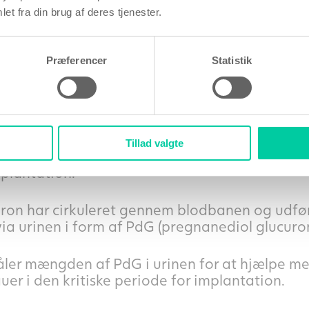
et fra din brug af deres tjenester.
ing producerer æggestokken progesteron, et af
shormoner. Progesterons primære opgave er at
Præferencer
Statistik
d at gøre livmoderslimhinden “klæbrig”, så et
dentligt til livmoderen og starte graviditeten.
Tillad valgte
 kort tidsvindue efter ægløsning, hvor proges
plantation.
ron har cirkuleret gennem blodbanen og udført
ia urinen i form af PdG (pregnanediol glucuron
ler mængden af PdG i urinen for at hjælpe me
r i den kritiske periode for implantation.