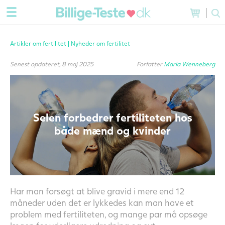
Artikler om fertilitet |
Nyheder om fertilitet
Senest opdateret, 8 maj 2025
Forfatter
Maria Wenneberg
Selen forbedrer fertiliteten hos
både mænd og kvinder
Har man forsøgt at blive gravid i mere end 12
måneder uden det er lykkedes kan man have et
problem med fertiliteten, og mange par må opsøge