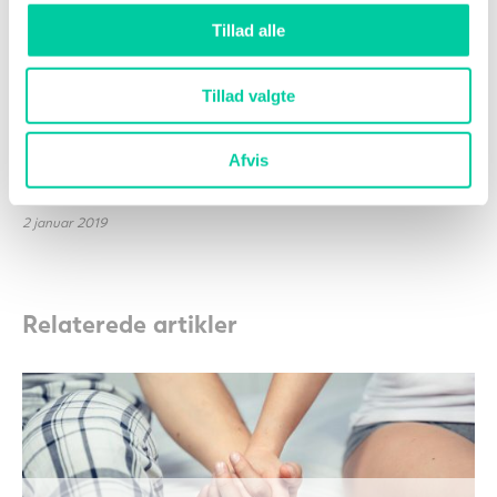
du får dækket selen ind via kosten og/eller ved at
tage et ekstra kosttilskud.
Tillad alle
Kilder:
Tillad valgte
https://www.ncbi.nlm.nih.gov/pubmed/19856162
Afvis
Miljø- og Fødevareministeriet
2 januar 2019
Relaterede artikler