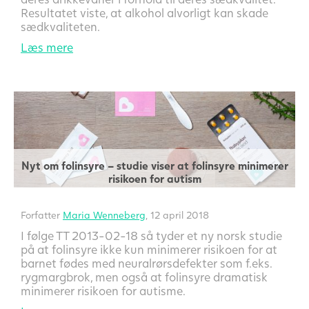
Resultatet viste, at alkohol alvorligt kan skade
sædkvaliteten.
Læs mere
Nyt om folinsyre – studie viser at folinsyre minimerer
risikoen for autism
Forfatter
Maria Wenneberg
, 12 april 2018
I følge TT 2013-02-18 så tyder et ny norsk studie
på at folinsyre ikke kun minimerer risikoen for at
barnet fødes med neuralrørsdefekter som f.eks.
rygmargbrok, men også at folinsyre dramatisk
minimerer risikoen for autisme.