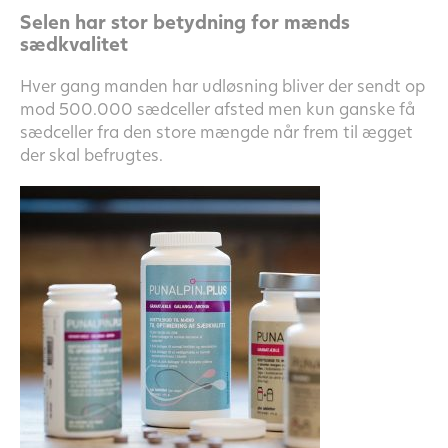
Selen har stor betydning for mænds
sædkvalitet
Hver gang manden har udløsning bliver der sendt op
mod 500.000 sædceller afsted men kun ganske få
sædceller fra den store mængde når frem til ægget
der skal befrugtes.