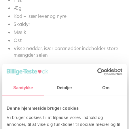
Æg
Kød – især lever og nyre
Skaldyr
Mælk
Ost
Visse nødder, især paranødder indeholder store
mængder selen
Kosttilskud – før, under og efter graviditet –
med selen
Da selen – samt andre vigtige vitaminer og
Samtykke
Detaljer
Om
mineraler – har en stor betydning for vores kroppe,
både når vi ønsker at blive gravide og under
graviditeten, er det en god ide at sikre sig med et
Denne hjemmeside bruger cookies
dagligt kosttilskud.
Vi bruger cookies til at tilpasse vores indhold og
annoncer, til at vise dig funktioner til sociale medier og til
Ved at tage en multivitamin tablet allerede inden