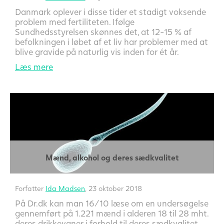
Danmark oplever i disse tider et stadigt voksende
problem med fertiliteten. Ifølge
Sundhedsstyrelsen skønnes det, at 12-15 % af
befolkningen i løbet af et liv har problemer med at
blive gravide på naturlig vis inden for ét år.
Læs mere
Mænd, alkohol og deres sædkvalitet
Forfatter
Ida Madsen
, 23 oktober 2018
På Dr.dk kan man 16/10 læse om en undersøgelse
gennemført på 1.221 mænd i alderen 18 til 28 mht.
deres drikkevaner i forhold til deres sædkvalitet.