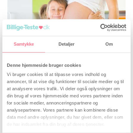
Lyt til dit barns hjerte slå med en
hjertelydsmonitor
Samtykke
Detaljer
Om
Forfatter
Ida Madsen
, 23 august 2021
At høre sin babys hjerte slå kan være hyggeligt
Denne hjemmeside bruger cookies
for hele familien, og nu har du mulighed for at
Vi bruger cookies til at tilpasse vores indhold og
bruge en hjertelydsmonitor og lytte hvor og
hvornår du vil.
annoncer, til at vise dig funktioner til sociale medier og til
at analysere vores trafik. Vi deler også oplysninger om
Læs mere
din brug af vores hjemmeside med vores partnere inden
for sociale medier, annonceringspartnere og
analysepartnere. Vores partnere kan kombinere disse
Load More
data med andre oplysninger, du har givet dem, eller som
de har indsamlet fra din brug af deres tjenester.